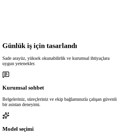
altında düzenliyorum.
İlerleme:
Kritik teslimler planla uyumlu.
Odak:
Onay bekleyen iki kararın netleştirilmesi.
Kaynakları inceliyor
Günlük iş için tasarlandı
Sade arayüz, yüksek okunabilirlik ve kurumsal ihtiyaçlara
uygun yetenekler.
Kurumsal sohbet
Belgeleriniz, süreçleriniz ve ekip bağlamınızla çalışan güvenli
bir asistan deneyimi.
Model seçimi