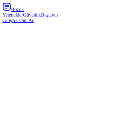
Bozok
Yetenekler
Güvenlik
Başlayın
Giriş
Asistanı Aç
Bozok Asistan
Kurumsal çalışma alanı
Hazır
Bu haftaki proje notlarını yönetici özeti olarak hazırlar mısın?
Elbette. Notları hedefler, ilerleme, riskler ve sonraki adımlar